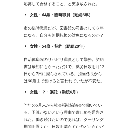
応募して合格すること、と突き放された。
女性・
64
歳・臨時職員（勤続
6
年）
市の臨時職員だが、図書館の司書として６年
になる。自分も無期転換の対象になるのか？
女性・
54
歳・契約（勤続
20
年）
自治体病院のリハビリ職員として勤務。契約
書は最初にもらっただけで、就労日数を月12
日から7日に減らされている。担当係長から
は60歳まで働けると言われていたが不安だ。
女性・？・嘱託（勤続
6
月）
昨年の6月末から社会福祉協議会で働いてい
る。予算がないという理由で雇止めを通告さ
れた。働き続けたいのであれば、クーリング
期間を置くか、日数を減らすかのどちらかだ