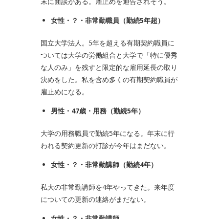
末に面談がある。雇止めを通告されそう。
女性・？・非常勤職員（勤続
5
年超）
国立大学法人。5年を超える有期契約職員に
ついては大学の労働組合と大学で「特に優秀
な人のみ」を残すと限定的な雇用延長の取り
決めをした。私を含め多くの有期契約職員が
雇止めになる。
男性・
47
歳・用務（勤続
5
年）
大学の用務職員で勤続5年になる。年末に行
われる契約更新の打診が今年はまだない。
女性・？・非常勤講師（勤続
4
年）
私大の非常勤講師を4年やってきた。来年度
についての更新の連絡がまだない。
女性・？・非常勤講師