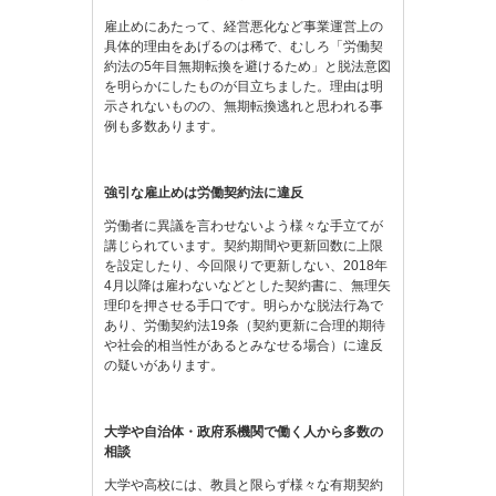
雇止めにあたって、経営悪化など事業運営上の
具体的理由をあげるのは稀で、むしろ「労働契
約法の5年目無期転換を避けるため」と脱法意図
を明らかにしたものが目立ちました。理由は明
示されないものの、無期転換逃れと思われる事
例も多数あります。
強引な雇止めは労働契約法に違反
労働者に異議を言わせないよう様々な手立てが
講じられています。契約期間や更新回数に上限
を設定したり、今回限りで更新しない、2018年
4月以降は雇わないなどとした契約書に、無理矢
理印を押させる手口です。明らかな脱法行為で
あり、労働契約法19条（契約更新に合理的期待
や社会的相当性があるとみなせる場合）に違反
の疑いがあります。
大学や自治体・政府系機関で働く人から多数の
相談
大学や高校には、教員と限らず様々な有期契約