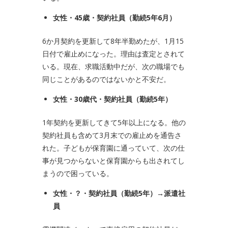
女性・
45
歳・契約社員（勤続
5
年
6
月）
6か月契約を更新して8年半勤めたが、1月15
日付で雇止めになった。理由は査定とされて
いる。現在、求職活動中だが、次の職場でも
同じことがあるのではないかと不安だ。
女性・
30
歳代・契約社員（勤続
5
年）
1年契約を更新してきて5年以上になる。他の
契約社員も含めて3月末での雇止めを通告さ
れた。子どもが保育園に通っていて、次の仕
事が見つからないと保育園からも出されてし
まうので困っている。
女性・？・契約社員（勤続
5
年）→派遣社
員