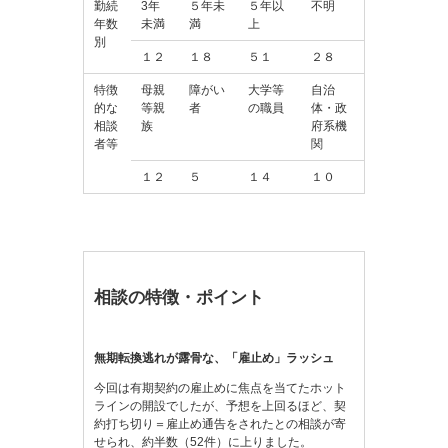
勤続
3年
５年未
５年以
不明
年数
未満
満
上
別
１２
１８
５１
２８
特徴
母親
障がい
大学等
自治
的な
等親
者
の職員
体・政
相談
族
府系機
者等
関
１２
５
１４
１０
相談の特徴・ポイント
無期転換逃れが露骨な、「雇止め」ラッシュ
今回は有期契約の雇止めに焦点を当てたホット
ラインの開設でしたが、予想を上回るほど、契
約打ち切り＝雇止め通告をされたとの相談が寄
せられ、約半数（52件）に上りました。