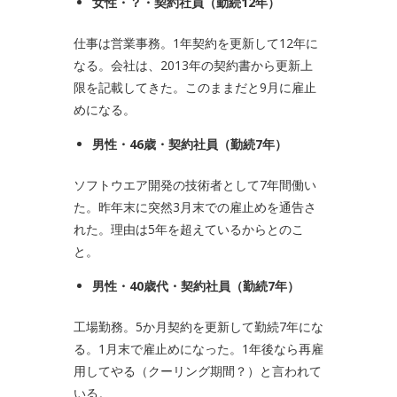
女性・？・契約社員（勤続
12
年）
仕事は営業事務。1年契約を更新して12年に
なる。会社は、2013年の契約書から更新上
限を記載してきた。このままだと9月に雇止
めになる。
男性・
46
歳・契約社員（勤続
7
年）
ソフトウエア開発の技術者として7年間働い
た。昨年末に突然3月末での雇止めを通告さ
れた。理由は5年を超えているからとのこ
と。
男性・
40
歳代・契約社員（勤続
7
年）
工場勤務。5か月契約を更新して勤続7年にな
る。1月末で雇止めになった。1年後なら再雇
用してやる（クーリング期間？）と言われて
いる。