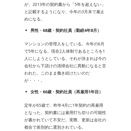
が、2013年の契約書から「5年を超えない」
と記載するようになり、今年の3月末で雇止
めになる。
男性・
68
歳・契約社員（勤続
4
年
8
月）
マンションの管理人をしている。今年の6月
で5年になる。現在2人体制であるところを1
人にしようとしている。それが決まれば今の
会社から下請けの清掃会社に異動になると言
われた。このまま働き続けたいのだ
が・・・。
女性・
66
歳・契約社員（再雇用
1
年目）
定年が65歳で、昨年4月に1年契約の再雇用
となった。契約書には雇用打ち切りの可能性
が書かれていて不安だ。実際、更新は会社の
都合で差別的に選別されている。