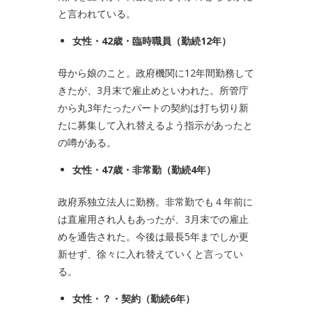
と言われている。
女性・
42
歳・臨時職員（勤続
12
年）
母から娘のこと。政府機関に12年間勤務して
きたが、3月末で雇止めといわれた。所管庁
から丸3年たったパートの契約は打ち切り新
たに募集して入れ替えるよう指示があったと
の噂がある。
女性・
47
歳・非常勤（勤続
4
年）
政府系独立法人に勤務。非常勤でも４年前に
は直雇用され人もあったが、3月末での雇止
めを通告された。今後は最長5年までしか更
新せず、徐々に入れ替えていくと言ってい
る。
女性・？・契約（勤続
6
年）