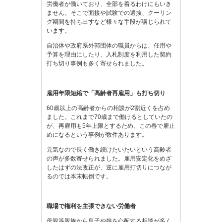
労働者が働いており、全部を着るわけにもいき
ません。そこで面接や試験での選抜、クーリン
グ期間を持ち出すなど様々な手段が講じられて
います。
自治体や政府系外郭団体の職員からは、任用や
予算を理由にしたり、入札制度を利用した契約
打ち切り事例も多く寄せられました。
雇用年限短縮で「高齢者再雇用」も打ち切り
60歳以上の高齢者からの相談が2割近くを占め
ました。これまで70歳まで働けるとしていたの
が、再雇用も5年上限とするため、この春で雇止
めになるという事例が数件あります。
元気なので長く働き続けたいたいという高齢者
の声が多数寄せられました。雇用安定化をめざ
したはずの法改正が、逆に雇用打切りにつなが
るのでは本末転倒です。
職場で権利を主張できない労働者
母親等親族から息子や娘を心配する相談が多く