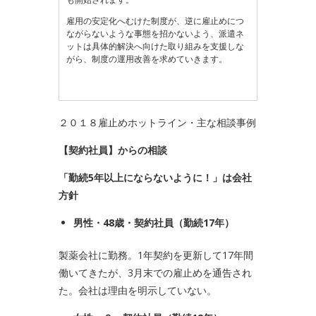
雇用の安定化へむけた制度が、逆に雇止めにつ
ながらないような事態を招かないよう、派遣ネ
ットは具体的解決へ向けた取り組みを支援しな
がら、制度の運用改善を求めていきます。
２０１８雇止めホットライン・主な相談事例
【契約社員】からの相談
「勤続5年以上にならないように！」は会社
方針
男性・
48
歳・契約社員（勤続
17
年）
製薬会社に勤務。1年契約を更新して17年間
働いてきたが、3月末での雇止めを通告され
た。会社は理由を明示していない。