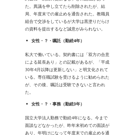
た。異議を申し立てたら削除されたが、結
局、年度末での雇止めを通告された。教職員
組合で交渉をしているが大学は黒塗りだらけ
の資料を提出するなど誠意がみられない。
女性・？・嘱託（勤続
4
年）
私大で働いている。契約書には「双方の合意
による延長あり」との記載があるが、「平成
30年4月以降は更新しない」と明文化されて
いる。専任職試験を受けるように勧められた
が、その後、嘱託は受験できないと言われ
た。
女性・？・事務（勤続
3
年）
国立大学法人勤務で勤続4年になる。今まで
面談などなかったが、昨年末初めての面談が
あり、年明けになって年度末での雇止めを通