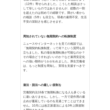
（12件）寄せられました。こうした相談はけっ
して珍しいものではありませんが、総数の一割
を超えたのは初めての経験です。障がい者から
の相談（5件）も目立ち、弱者の雇用不安、生活
不安の深刻さを感じさせます。
周知されていない無期契約への転換制度
ニュースやインターネットを見ての相談では、
「無期契約転換制度」って何？という質問も目
立ちました。私の場合無期転換が可能なのか？
その場合どうすればいいのか？など雇用安定化
への強い期待がうかがわれました。厚生労働省
は、もっと制度を周知し、実現を支援すべきで
す。
違法・脱法への厳しい規制を
労働契約法18条で無期転換になる人も多くいる
に違いありません。しかし、一方で逆作用の雇
止めが蔓延しているのを見過ごすことはできま
せん。10月には改正派遣法による3年上限規制
も開始されます。