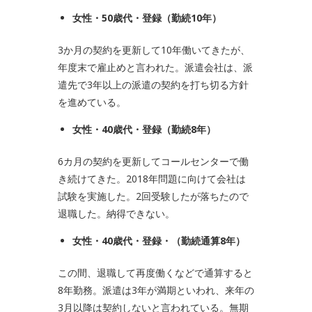
女性・
50
歳代・登録（勤続
10
年）
3か月の契約を更新して10年働いてきたが、
年度末で雇止めと言われた。派遣会社は、派
遣先で3年以上の派遣の契約を打ち切る方針
を進めている。
女性・
40
歳代・登録（勤続
8
年）
6カ月の契約を更新してコールセンターで働
き続けてきた。2018年問題に向けて会社は
試験を実施した。2回受験したが落ちたので
退職した。納得できない。
女性・
40
歳代・登録・（勤続通算
8
年）
この間、退職して再度働くなどで通算すると
8年勤務。派遣は3年が満期といわれ、来年の
3月以降は契約しないと言われている。無期