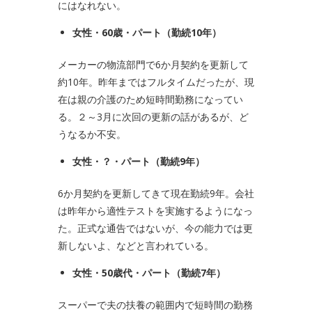
にはなれない。
女性・
60
歳・パート（勤続
10
年）
メーカーの物流部門で6か月契約を更新して
約10年。昨年まではフルタイムだったが、現
在は親の介護のため短時間勤務になってい
る。２～3月に次回の更新の話があるが、ど
うなるか不安。
女性・？・パート（勤続
9
年）
6か月契約を更新してきて現在勤続9年。会社
は昨年から適性テストを実施するようになっ
た。正式な通告ではないが、今の能力では更
新しないよ、などと言われている。
女性・
50
歳代・パート（勤続
7
年）
スーパーで夫の扶養の範囲内で短時間の勤務