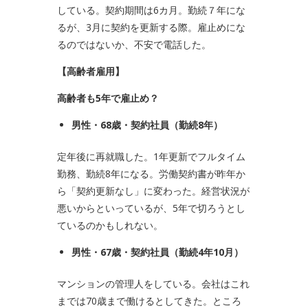
している。契約期間は6カ月。勤続７年にな
るが、3月に契約を更新する際。雇止めにな
るのではないか、不安で電話した。
【高齢者雇用】
高齢者も5年で雇止め？
男性・
68
歳・契約社員（勤続
8
年）
定年後に再就職した。1年更新でフルタイム
勤務、勤続8年になる。労働契約書が昨年か
ら「契約更新なし」に変わった。経営状況が
悪いからといっているが、5年で切ろうとし
ているのかもしれない。
男性・
67
歳・契約社員（勤続
4
年
10
月）
マンションの管理人をしている。会社はこれ
までは70歳まで働けるとしてきた。ところ