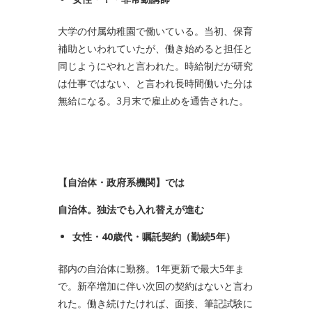
大学の付属幼稚園で働いている。当初、保育
補助といわれていたが、働き始めると担任と
同じようにやれと言われた。時給制だが研究
は仕事ではない、と言われ長時間働いた分は
無給になる。3月末で雇止めを通告された。
【自治体・政府系機関】では
自治体。独法でも入れ替えが進む
女性・
40
歳代・嘱託契約（勤続
5
年）
都内の自治体に勤務。1年更新で最大5年ま
で。新卒増加に伴い次回の契約はないと言わ
れた。働き続けたければ、面接、筆記試験に