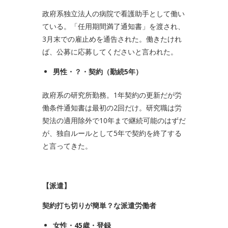
政府系独立法人の病院で看護助手として働い
ている。「任用期間満了通知書」を渡され、
3月末での雇止めを通告された。働きたけれ
ば、公募に応募してくださいと言われた。
男性・？・契約（勤続
5
年）
政府系の研究所勤務。1年契約の更新だが労
働条件通知書は最初の2回だけ。研究職は労
契法の適用除外で10年まで継続可能のはずだ
が、独自ルールとして5年で契約を終了する
と言ってきた。
【派遣】
契約打ち切りが簡単？な派遣労働者
女性・
45
歳・登録