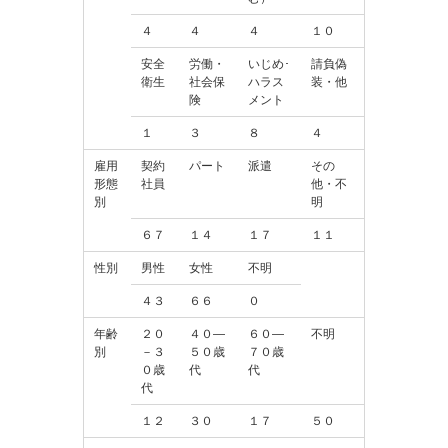
４
４
４
１０
安全
労働・
いじめ･
請負偽
衛生
社会保
ハラス
装・他
険
メント
１
３
８
４
雇用
契約
パート
派遣
その
形態
社員
他・不
別
明
６７
１４
１７
１１
性別
男性
女性
不明
４３
６６
０
年齢
２０
４０―
６０―
不明
別
－３
５０歳
７０歳
０歳
代
代
代
１２
３０
１７
５０