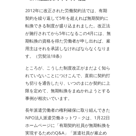
2012年に改正された労働契約法では、有期
契約を繰り返して5年を超えれば無期契約に
転換できる制度が盛り込まれました。改正法
が施行されてから5年になるこの4月には、無
期転換の資格を得た労働者が申し出れば、雇
用主はそれを承諾しなければならなくなりま
す。（労契法18条）
ところが、こうした制度改正がまだよく知ら
れていないことにつけこんで、直前に契約打
ち切りを通告したり、いつのまにか契約に上
限を定めて、無期転換をまぬかれようとする
事例が相次いでいます。
長年派遣労働者の権利確保に取り組んできた
NPO法人派遣労働ネットワ－クは、1月22日
ホームページに「有期契約社員が無期転換を
実現するためのQ&A」「派遣社員が雇止め