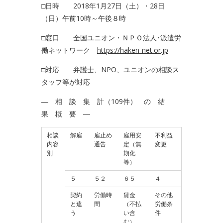
□日時 2018年1月27日（土）・28日
（日）午前10時～午後８時
□窓口 全国ユニオン・ＮＰＯ法人･派遣労
働ネットワーク
https://haken-net.or.jp
□対応 弁護士、NPO、ユニオンの相談ス
タッフ等が対応
― 相 談 集 計（109件） の 結
果 概 要 ―
相談
解雇
雇止め
雇用安
不利益
内容
通告
定（無
変更
別
期化
等）
５
５２
６５
４
契約
労働時
賃金
その他
と違
間
（不払
労働条
う
い含
件
む）