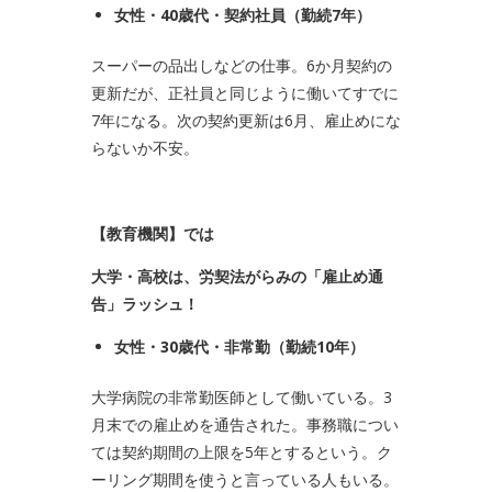
女性・
40
歳代・契約社員（勤続
7
年）
スーパーの品出しなどの仕事。6か月契約の
更新だが、正社員と同じように働いてすでに
7年になる。次の契約更新は6月、雇止めにな
らないか不安。
【教育機関】では
大学・高校は、労契法がらみの「雇止め通
告」ラッシュ！
女性・
30
歳代・非常勤（勤続
10
年）
大学病院の非常勤医師として働いている。3
月末での雇止めを通告された。事務職につい
ては契約期間の上限を5年とするという。ク
ーリング期間を使うと言っている人もいる。