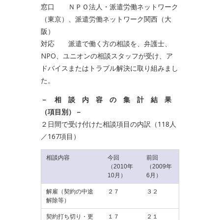
窓口 ＮＰＯ法人・派遣労働ネットワーク
（東京）、派遣労働ネットワーク関西（大
阪）
対応 派遣で働く方の相談を、弁護士、
NPO、ユニオンの相談スタッフが受け、ア
ドバイスまたはトラブル解決に取り組みまし
た。
－ 相 談 内 容 の 集 計 結 果
（項目別）－
２日間で受け付けた相談項目の内訳（118人
／167項目）
相談内容
今回
前回
（2010年
（2009年
10月）
6月）
解雇（契約の中途
２７
３２
解除等）
契約打ち切り・更
１７
２１