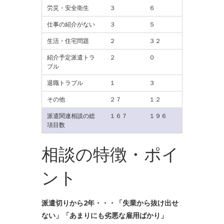
労災・安全衛生
３
６
仕事の紹介がない
３
５
生活・住宅問題
２
３２
紹介予定派遣トラ
２
０
ブル
退職トラブル
１
３
その他
２７
１２
派遣関連相談の総
１６７
１９６
項目数
相談の特徴・ポイ
ント
派遣切りから2年・・・「失業から抜け出せ
ない」「あまりにも劣悪な雇用ばかり」