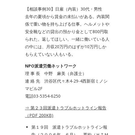
【相談事例30】日雇（内装）30代・男性
去年の夏頃から賃金の未払いがある。内装関
係で重い物を持ち上げる仕事。ヘルメットや
安全靴などの貸出の預かり金として800円取
られた。返してほしい。一緒に働いている人
の中には、月収20万円のはずが10万円しか
もらえていない人もいる。
NPO派遣労働ネットワーク
理 事 長 中野 麻美（弁護士）
連 絡 先 渋谷区代々木4-29-4西新宿ミノシ
マビル2F
電話03-5354-6250
⇒
第２３回派遣トラブルホットライン報告
（PDF 200KB)
第１９回 派遣トラブルホットライン報
告（２００６年 ６月）
要約（ＨＴＭ