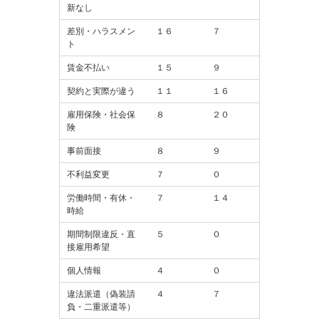
新なし
差別・ハラスメン
１６
７
ト
賃金不払い
１５
９
契約と実際が違う
１１
１６
雇用保険・社会保
８
２０
険
事前面接
８
９
不利益変更
７
０
労働時間・有休・
７
１４
時給
期間制限違反・直
５
０
接雇用希望
個人情報
４
０
違法派遣（偽装請
４
７
負・二重派遣等）