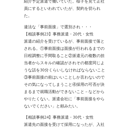
紹介予定派遣で働いていた。様子を見て正社
員にするといわれていたが、契約を切られ
た。
違法な「事前面接」で選別され・・・
【相談事例23】事務派遣・20代・女性
派遣の紹介を受けているが、事前面接で落と
される。①事前面接は面接が行われるまでの
日程調整に手間取ること②派遣元の複数の担
当者からスキルの確認がされその都度同じよ
うな話を30分くらいしなければならないこと
③事前面接の前はいいことしか言わないので
その気になってしまうこと④採用の可否が決
まるまで就職活動ができないこと－などから
やりたくない。派遣会社に「事前面接をやら
ないでください」と頼みたい。
【相談事例24】事務派遣・30代・女性
派遣先の面接を受けて採用になったが、入社