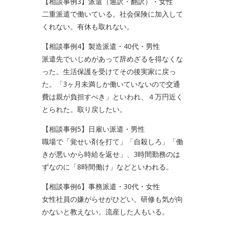
【相談事例3】派遣（通訳・翻訳）・女性
二重派遣で働いている。社会保険に加入して
くれない。有休も取れない。
【相談事例4】製造派遣・40代・男性
派遣先でいじめがあって辞めざるを得なくな
った。生活保護を受けてその後実家に戻っ
た。「3ヶ月未満しか働いていないので交通
費は親が負担すべき」といわれ、４万円近く
とられた。取り戻したい。
【相談事例5】日雇い派遣・男性
職場で「覚せい剤を打て」「自殺しろ」「働
きが悪いから時給を返せ」、3時間勤務のは
ずなのに「8時間働け」などといわれる。
【相談事例6】事務派遣・30代・女性
女性社員の嫌がらせがひどい。研修も気が向
かないと教えない。流産した人もいる。