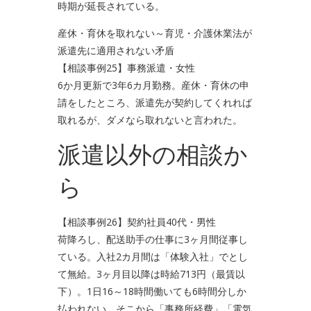
時期が延長されている。
産休・育休を取れない～育児・介護休業法が
派遣先に適用されない矛盾
【相談事例25】事務派遣・女性
6か月更新で3年6カ月勤務。産休・育休の申
請をしたところ、派遣先が契約してくれれば
取れるが、ダメなら取れないと言われた。
派遣以外の相談か
ら
【相談事例26】契約社員40代・男性
荷降ろし、配送助手の仕事に3ヶ月間従事し
ている。入社2カ月間は「体験入社」でとし
て無給。3ヶ月目以降は時給713円（最賃以
下）。1日16～18時間働いても6時間分しか
払われない。そこから「事務所経費」「電気