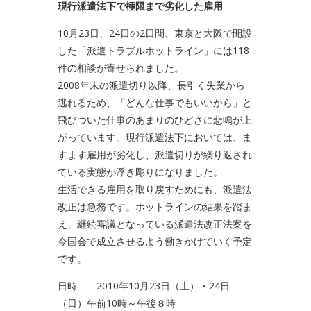
現行派遣法下で極限まで劣化した雇用
10月23日、24日の2日間、東京と大阪で開設
した「派遣トラブルホットライン」には118
件の相談が寄せられました。
2008年末の派遣切り以降、長引く失業から
逃れるため、「どんな仕事でもいいから」と
飛びついた仕事のあまりのひどさに悲鳴が上
がっています。現行派遣法下においては、ま
すます雇用が劣化し、派遣切りが繰り返され
ている実態が浮き彫りになりました。
生活できる雇用を取り戻すためにも、派遣法
改正は急務です。ホットラインの結果を踏ま
え、継続審議となっている派遣法改正法案を
今国会で成立させるよう働きかけていく予定
です。
日時 2010年10月23日（土）・24日
（日）午前10時～午後８時