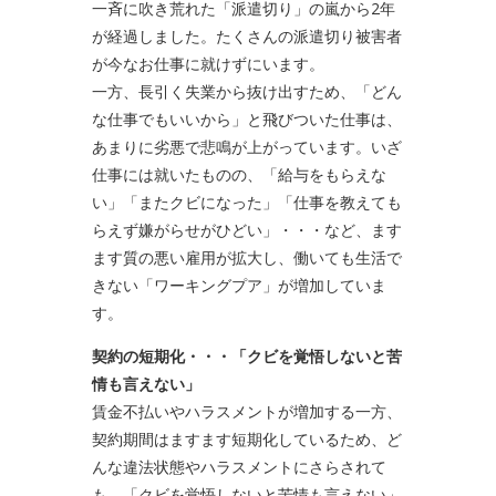
一斉に吹き荒れた「派遣切り」の嵐から2年
が経過しました。たくさんの派遣切り被害者
が今なお仕事に就けずにいます。
一方、長引く失業から抜け出すため、「どん
な仕事でもいいから」と飛びついた仕事は、
あまりに劣悪で悲鳴が上がっています。いざ
仕事には就いたものの、「給与をもらえな
い」「またクビになった」「仕事を教えても
らえず嫌がらせがひどい」・・・など、ます
ます質の悪い雇用が拡大し、働いても生活で
きない「ワーキングプア」が増加していま
す。
契約の短期化・・・「クビを覚悟しないと苦
情も言えない」
賃金不払いやハラスメントが増加する一方、
契約期間はますます短期化しているため、ど
んな違法状態やハラスメントにさらされて
も、「クビを覚悟しないと苦情も言えない」