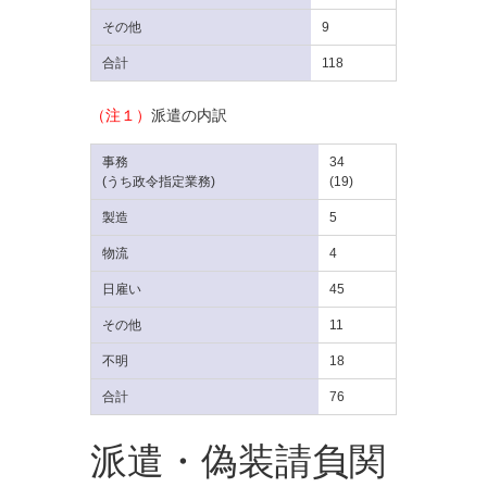
その他
9
合計
118
（注１）
派遣の内訳
事務
34
(うち政令指定業務)
(19)
製造
5
物流
4
日雇い
45
その他
11
不明
18
合計
76
派遣・偽装請負関